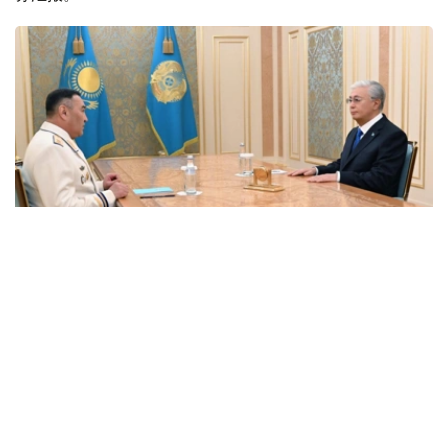
Фото: Акорда
据叶尔麦克·萨赫姆巴耶夫介绍，国家安全部门今年共抓捕
与极端主义和恐怖主义有关的67人，另有83名持极端思想
者被判刑。
在与内务部的联合行动中，共摧毁17个犯罪团伙，逮捕其
244名成员，其中96人被羁押。执法机关共查获453件枪