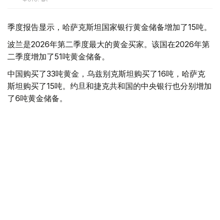
季度报告显示，哈萨克斯坦国家银行黄金储备增加了15吨。
波兰是2026年第二季度最大的黄金买家。该国在2026年第
二季度增加了51吨黄金储备。
中国购买了33吨黄金，乌兹别克斯坦购买了16吨，哈萨克
斯坦购买了15吨。约旦和捷克共和国的中央银行也分别增加
了6吨黄金储备。
全球各国央行在第二季度共购买了约289吨黄金，比2025年
同期增长了62%。去年同期，黄金购买量约为178吨。
世界黄金协会称，黄金需求的增长受到地缘政治不确定性、
本季度贵金属价格下跌，以及各国寻求国际储备多元化等因
素的影响。
根据该协会进行的一项调查，89%的央行行长预计未来一
年全球黄金储备量将会增加。45%的受访者表示，他们的
国家计划增加黄金储备。