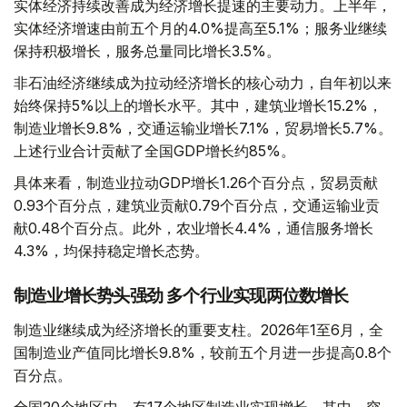
实体经济持续改善成为经济增长提速的主要动力。上半年，
实体经济增速由前五个月的4.0%提高至5.1%；服务业继续
保持积极增长，服务总量同比增长3.5%。
非石油经济继续成为拉动经济增长的核心动力，自年初以来
始终保持5%以上的增长水平。其中，建筑业增长15.2%，
制造业增长9.8%，交通运输业增长7.1%，贸易增长5.7%。
上述行业合计贡献了全国GDP增长约85%。
具体来看，制造业拉动GDP增长1.26个百分点，贸易贡献
0.93个百分点，建筑业贡献0.79个百分点，交通运输业贡
献0.48个百分点。此外，农业增长4.4%，通信服务增长
4.3%，均保持稳定增长态势。
制造业增长势头强劲 多个行业实现两位数增长
制造业继续成为经济增长的重要支柱。2026年1至6月，全
国制造业产值同比增长9.8%，较前五个月进一步提高0.8个
百分点。