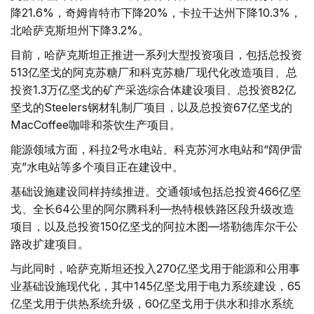
降21.6%，奇姆肯特市下降20%，卡拉干达州下降10.3%，
北哈萨克斯坦州下降3.2%。
目前，哈萨克斯坦正推进一系列大型投资项目，包括总投资
513亿坚戈的阿克苏糖厂和科克苏糖厂现代化改造项目、总
投资1.3万亿坚戈的矿产采选综合体建设项目、总投资82亿
坚戈的Steelers钢材轧制厂项目，以及总投资67亿坚戈的
MacCoffee咖啡和茶饮生产项目。
能源领域方面，科拉2号水电站、科克苏河水电站和“阔伊雷
克”水电站等多个项目正在建设中。
基础设施建设同样持续推进。交通领域包括总投资466亿坚
戈、全长64公里的阿尔腾科利—热特根铁路区段升级改造
项目，以及总投资150亿坚戈的阿拉木图—塔勒德库尔干公
路改扩建项目。
与此同时，哈萨克斯坦还投入270亿坚戈用于能源和公用事
业基础设施现代化，其中145亿坚戈用于电力系统建设，65
亿坚戈用于供热系统升级，60亿坚戈用于供水和排水系统