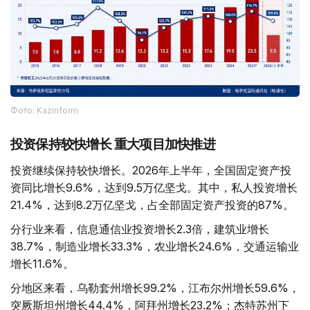
Фото: Kazinform
投资保持较快增长 重大项目加快推进
投资继续保持较快增长。2026年上半年，全国固定资产投
资同比增长9.6%，达到9.5万亿坚戈。其中，私人投资增长
21.4%，达到8.2万亿坚戈，占全部固定资产投资的87%。
分行业来看，信息通信业投资增长2.3倍，建筑业增长
38.7%，制造业增长33.3%，农业增长24.6%，交通运输业
增长11.6%。
分地区来看，乌勒套州增长99.2%，江布尔州增长59.6%，
突厥斯坦州增长44.4%，阿拜州增长23.2%；杰特苏州下