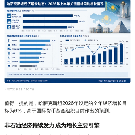
Фото: Kazinform
值得一提的是，哈萨克斯坦2026年设定的全年经济增长目
标为6%，高于国际货币基金组织目前作出的预测。
非石油经济持续发力 成为增长主要引擎