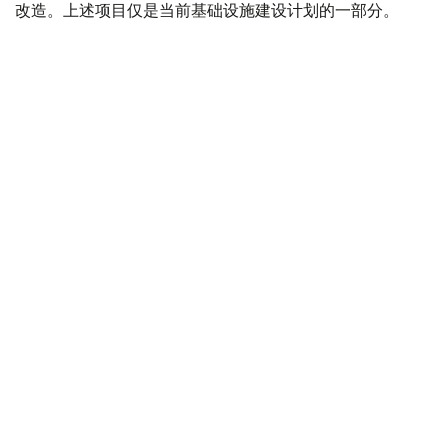
改造。上述项目仅是当前基础设施建设计划的一部分。
多措并举推动高质量发展
总体来看，国际货币基金组织对哈萨克斯坦经济增长前景保
持稳定预期，而哈萨克斯坦今年上半年的经济运行数据也展
现出持续向好的发展态势。从实体经济提速、制造业扩张，
到投资持续增长和重大项目稳步推进，经济增长正获得多方
面支撑。
按照国家发展规划，哈萨克斯坦将继续推进经济多元化、制
造业升级、数字化转型和扩大投资。总统哈斯穆-卓玛尔特·
托卡耶夫曾多次强调，政府应把推动经济结构优化、发展高
附加值产业、建设数字化超级城市和创新产业集群作为重点
任务，不断增强国家经济竞争力，为构建更加可持续、更具
韧性的经济增长模式提供支撑。
工业
国际货币基金组织
工业创新发展
贸易
哈萨克斯