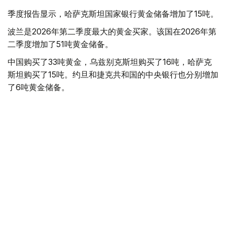
季度报告显示，哈萨克斯坦国家银行黄金储备增加了15吨。
波兰是2026年第二季度最大的黄金买家。该国在2026年第
二季度增加了51吨黄金储备。
中国购买了33吨黄金，乌兹别克斯坦购买了16吨，哈萨克
斯坦购买了15吨。约旦和捷克共和国的中央银行也分别增加
了6吨黄金储备。
全球各国央行在第二季度共购买了约289吨黄金，比2025年
同期增长了62%。去年同期，黄金购买量约为178吨。
世界黄金协会称，黄金需求的增长受到地缘政治不确定性、
本季度贵金属价格下跌，以及各国寻求国际储备多元化等因
素的影响。
根据该协会进行的一项调查，89%的央行行长预计未来一
年全球黄金储备量将会增加。45%的受访者表示，他们的
国家计划增加黄金储备。