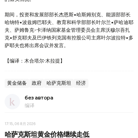
期间，投资和发展部部长杰恩斯•哈斯姆别克、能源部部长
哈纳特•波兹姆巴耶夫、教育和科学部部长叶尔兰•萨哈迪耶
夫、萨姆鲁克-卡泽纳国家基金管理委员会主席沃穆尔吾扎
克•舒克耶夫及巴伊铁列克国有控股公司主席叶尔波拉特•多
萨耶夫也将出席会议并发言。
【编译：木合塔尔·木拉提】
黄金储备
政府
哈萨克斯坦
经济
без автора
编译
17:15, 06 8月 2026
哈萨克斯坦黄金价格继续走低