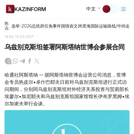
中文
KAZINFORM
热
选举-2026
总统府
任免
事件
国情咨文
跨里海国际运输路线/中间走
点:
14:50, 14 2月 2017
乌兹别克斯坦签署阿斯塔纳世博会参展合同
哈通社阿斯塔纳 -- 据阿斯塔纳世博会运营公司消息，世博
会专员热皮尔•卓什巴耶夫日前对乌兹别克斯坦进行正式访
问期间，分别同乌兹别克斯坦对外经济关系投资与贸易部长
埃廖尔•加尼耶夫和乌兹别克斯坦国家馆馆长伊布罗黑姆•埃
尔加谢夫举行会谈。