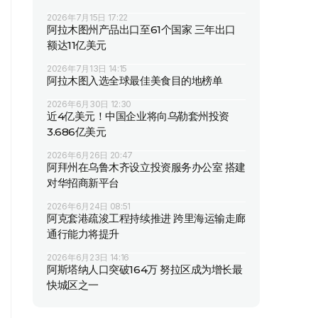
2026年7月15日 17:22
阿拉木图州产品出口至61个国家 三年出口
额达11亿美元
2026年7月13日 14:15
阿拉木图入选全球最佳美食目的地榜单
2026年6月30日 12:30
近4亿美元！中国企业将向乌勒套州投资
3.686亿美元
2026年6月26日 20:47
阿拜州在乌鲁木齐设立投资服务办公室 搭建
对华招商新平台
2026年6月24日 08:51
阿克套港疏浚工程持续推进 跨里海运输走廊
通行能力将提升
2026年6月23日 14:16
阿斯塔纳人口突破164万 努拉区成为增长最
快城区之一