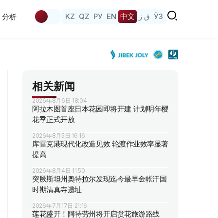
KZ
QZ
РУ
EN
中文
ق ز
ЎЗ
分析
相关新闻
2026年8月6日 18:04
阿拉木图首座日本花园即将开建 计划明年樱
花季正式开放
2026年8月5日 16:16
库雷克港现代化改造见效 轮渡作业效率显著
提高
2026年8月4日 11:50
突厥斯坦州奥特拉尔发现迄今最早金帐汗国
时期清真寺遗址
2026年7月17日 21:16
莲花盛开！阿特劳州将开启赏花旅游路线