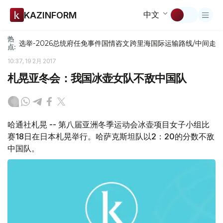
中文
KAZINFORM
热
选举-2026
总统府
任免
事件
国情咨文
跨里海国际运输路线/中间走
点:
10:37, 19 2月 2017
札晃亚冬会：我国冰壶女队不敌中国队
哈通社札晃 -- 第八届亚洲冬季运动会冰壶项目女子小组比
赛18日在日本札晃举行。哈萨克斯坦队以2：20的分数不敌
中国队。