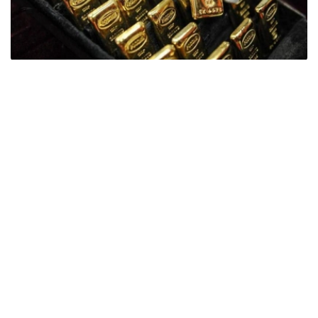
Фото: ӨзА
季度报告显示，哈萨克斯坦国家银行黄金储备增加了15吨。
波兰是2026年第二季度最大的黄金买家。该国在2026年第
二季度增加了51吨黄金储备。
中国购买了33吨黄金，乌兹别克斯坦购买了16吨，哈萨克
斯坦购买了15吨。约旦和捷克共和国的中央银行也分别增加
了6吨黄金储备。
全球各国央行在第二季度共购买了约289吨黄金，比2025年
同期增长了62%。去年同期，黄金购买量约为178吨。
世界黄金协会称，黄金需求的增长受到地缘政治不确定性、
本季度贵金属价格下跌，以及各国寻求国际储备多元化等因
素的影响。