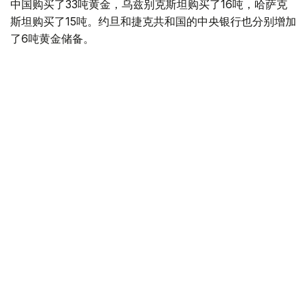
中国购买了33吨黄金，乌兹别克斯坦购买了16吨，哈萨克
斯坦购买了15吨。约旦和捷克共和国的中央银行也分别增加
了6吨黄金储备。
全球各国央行在第二季度共购买了约289吨黄金，比2025年
同期增长了62%。去年同期，黄金购买量约为178吨。
世界黄金协会称，黄金需求的增长受到地缘政治不确定性、
本季度贵金属价格下跌，以及各国寻求国际储备多元化等因
素的影响。
根据该协会进行的一项调查，89%的央行行长预计未来一
年全球黄金储备量将会增加。45%的受访者表示，他们的
国家计划增加黄金储备。
黄金储备
哈萨克斯坦
经济
央行
金融
木合塔尔 哈力木拉
编译