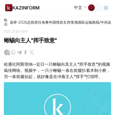
中文
KAZINFORM
热
选举-2026
总统府
任免
事件
国情咨文
跨里海国际运输路线/中间走
点:
11:27, 21 2月 2017
蜥蜴向主人"挥手致意"
哈通社阿斯塔纳--近日一只蜥蜴向其主人"挥手致意"的视频
疯传网络。视频中，一只小蜥蜴一条右前腿扒着木制小桥，
另一条前腿抬起，就好像是在冲着主人"挥手"打招呼。