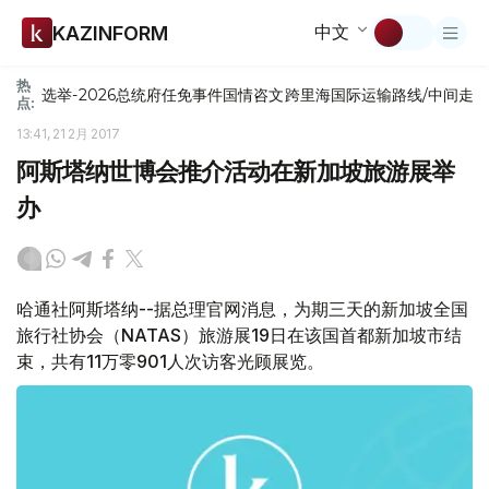
中文
KAZINFORM
热
选举-2026
总统府
任免
事件
国情咨文
跨里海国际运输路线/中间走
点:
13:41, 21 2月 2017
阿斯塔纳世博会推介活动在新加坡旅游展举
办
哈通社阿斯塔纳--据总理官网消息，为期三天的新加坡全国
旅行社协会（NATAS）旅游展19日在该国首都新加坡市结
束，共有11万零901人次访客光顾展览。