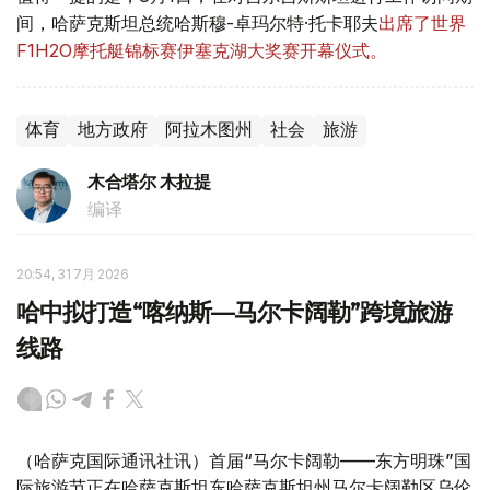
间，哈萨克斯坦总统哈斯穆-卓玛尔特·托卡耶夫
出席了世界
F1H2O摩托艇锦标赛伊塞克湖大奖赛开幕仪式。
体育
地方政府
阿拉木图州
社会
旅游
木合塔尔 木拉提
编译
20:54, 31 7月 2026
哈中拟打造“喀纳斯—马尔卡阔勒”跨境旅游
线路
（哈萨克国际通讯社讯）首届“马尔卡阔勒——东方明珠”国
际旅游节正在哈萨克斯坦东哈萨克斯坦州马尔卡阔勒区乌伦