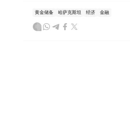
黄金储备
哈萨克斯坦
经济
金融
木合塔尔 哈力木拉
编译
08:31, 31 7月 2026
哈萨克斯坦是全球五大黄金购
（哈萨克国际通讯社讯）根据世界黄金协会（Worl
坦成为2026年第二季度全球央行黄金购买