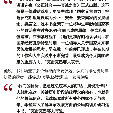
讲话选集《公正社会——真诚之言》正式出版。这不
仅是一部讲话选集，更集中体现了国家元首致力于把
哈萨克斯坦建设成为公正、安全、繁荣国家的发展理
念。换言之，这本书凝聚了一位将毕生奉献给国家事
业的政治家在过去30多年间形成的思想、信念和价
值追求。在编纂过程中，我们更加深刻地认识到，在
国家经历复杂转型时期，一位领导人关于国家未来和
民族发展的思考，早在数十年前便已形成，并在长期
的工作和人生实践中不断完善，最终成为今天国家政
策的重要方向。”克雷克巴耶夫表示。
他说，书中涵盖了多个领域的重要议题。认真阅读总统历年
讲话的读者，能够从中清晰感受到这一发展脉络。
“我们的目标，是通过总统本人的讲话，展现托卡耶
夫总统在这一关键历史阶段施政理念的核心，也就是
他的总统使命。我诚挚邀请所有关心国家今天与未
来、希望深入了解国家发展方向的公民阅读并研习这
本书。”克雷克巴耶夫写道。