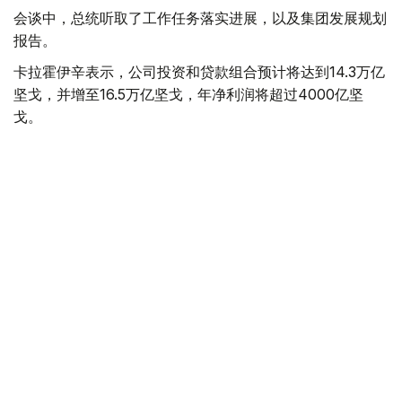
会谈中，总统听取了工作任务落实进展，以及集团发展规划
报告。
卡拉霍伊辛表示，公司投资和贷款组合预计将达到14.3万亿
坚戈，并增至16.5万亿坚戈，年净利润将超过4000亿坚
戈。
根据 2025 年的统计结果，在控股公司的支持下，共有77.5
万个家庭（包括1.16万个等候名单上的家庭）获得了住房。
去年，共资助了77个大型项目和2.74万个中小企业项目，
扶持了131家出口型企业。7200家农业生产企业租赁了1.14
万台春播设备。
董事会主席谈到了巴伊铁列克控股公司正在进行的转型以及
新的长期发展战略。该项目旨在向积极主动的投资控股模式
转型，以实现有效的资产管理，为潜在企业创造有利条件，
并提高居民的生活质量。
此外，总统还听取了若干投资项目进展情况的汇报。计划在
年底前向投资委员会提交26个旨在促进进口替代、出口和