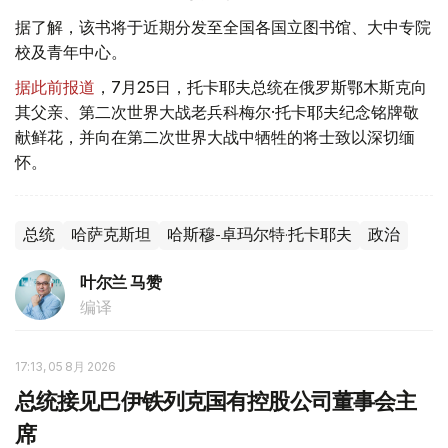
据了解，该书将于近期分发至全国各国立图书馆、大中专院
校及青年中心。
据此前报道
，7月25日，托卡耶夫总统在俄罗斯鄂木斯克向
其父亲、第二次世界大战老兵科梅尔·托卡耶夫纪念铭牌敬
献鲜花，并向在第二次世界大战中牺牲的将士致以深切缅
怀。
总统
哈萨克斯坦
哈斯穆-卓玛尔特·托卡耶夫
政治
叶尔兰 马赞
编译
17:13, 05 8月 2026
总统接见巴伊铁列克国有控股公司董事会主
席