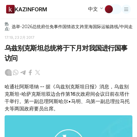
中文
KAZINFORM
热
选举-2026
总统府
任免
事件
国情咨文
跨里海国际运输路线/中间走
点:
17:19, 23 2月 2017
乌兹别克斯坦总统将于下月对我国进行国事
访问
哈通社阿斯塔纳 -- 据《乌兹别克斯坦日报》消息，乌兹别
克斯坦-哈萨克斯坦双边合作第16次政府间会议日前在塔什
干举行。第一副总理阿斯哈尔•马明、乌第一副总理拉马托
夫等两国政府要员出席。