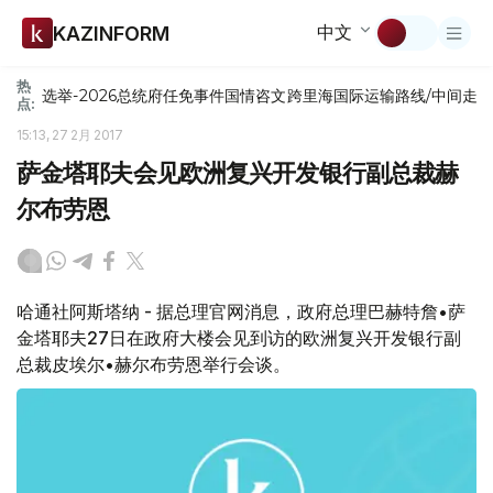
中文
KAZINFORM
热
选举-2026
总统府
任免
事件
国情咨文
跨里海国际运输路线/中间走
点:
15:13, 27 2月 2017
萨金塔耶夫会见欧洲复兴开发银行副总裁赫
尔布劳恩
哈通社阿斯塔纳 - 据总理官网消息，政府总理巴赫特詹•萨
金塔耶夫27日在政府大楼会见到访的欧洲复兴开发银行副
总裁皮埃尔•赫尔布劳恩举行会谈。