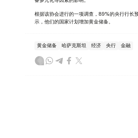
根据该协会进行的一项调查，89%的央行行长
示，他们的国家计划增加黄金储备。
黄金储备
哈萨克斯坦
经济
央行
金融
木合塔尔 哈力木拉
编译
12:31, 30 7月 2026
黄金价格一周小幅回落 国内金价