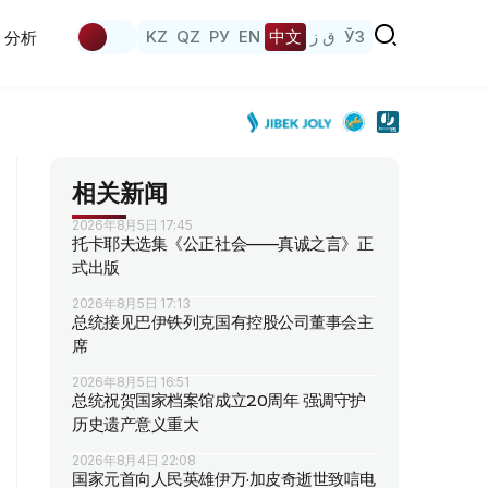
KZ
QZ
РУ
EN
中文
ق ز
ЎЗ
分析
相关新闻
2026年8月5日 17:45
托卡耶夫选集《公正社会——真诚之言》正
式出版
2026年8月5日 17:13
总统接见巴伊铁列克国有控股公司董事会主
席
2026年8月5日 16:51
总统祝贺国家档案馆成立20周年 强调守护
历史遗产意义重大
2026年8月4日 22:08
国家元首向人民英雄伊万·加皮奇逝世致唁电