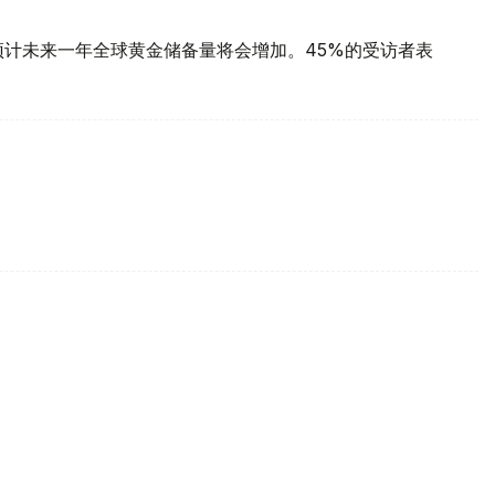
预计未来一年全球黄金储备量将会增加。45%的受访者表
每克报61889坚戈