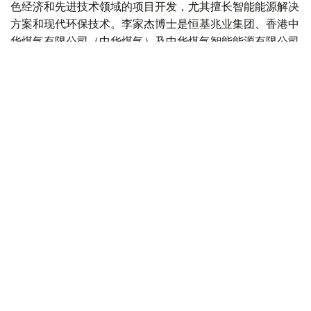
色经济和先进技术领域的项目开发，尤其擅长智能能源解决
方案和现代环保技术。李家杰博士是恒基兆业集团、香港中
华煤气有限公司（中华煤气）及中华煤气智能能源有限公司
的董事会主席，这三家公司的股票均在香港联合交易所上
市。
哈萨克斯坦与中国
中国
哈萨克斯坦
交通
投资
木合塔尔 哈力木拉
编译
13:56, 04 8月 2026
中国企业拟参与阿拉套市航空生物燃料项目
建设