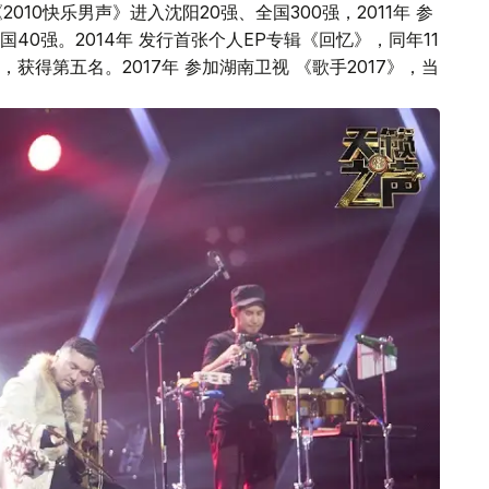
10快乐男声》进入沈阳20强、全国300强，2011年 参
0强。2014年 发行首张个人EP专辑《回忆》，同年11
获得第五名。2017年 参加湖南卫视 《歌手2017》，当