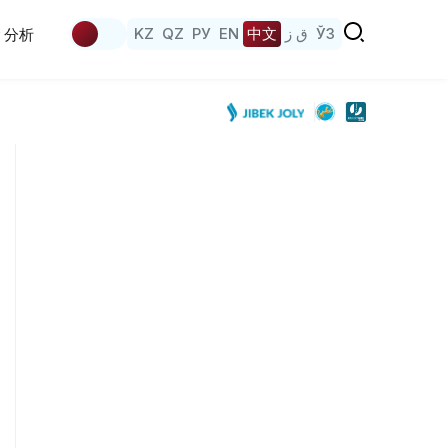
KZ
QZ
РУ
EN
中文
ق ز
ЎЗ
分析