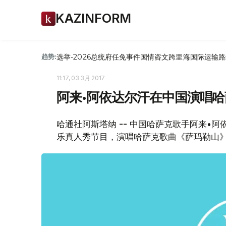
KAZINFORM
选举-2026
总统府
任免
事件
国情咨文
跨里海国际运输路
趋势:
11:17, 03 3月 2017
阿来•阿依达尔汗在中国演唱
哈通社阿斯塔纳 -- 中国哈萨克歌手阿来•
乐真人秀节目，演唱哈萨克歌曲《萨玛勒山