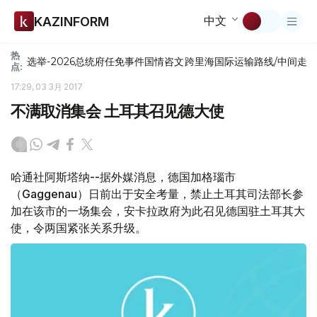
中文
KAZINFORM
热
选举-2026
总统府
任免
事件
国情咨文
跨里海国际运输路线/中间走
点:
17:29, 03 3月 2017
不满取消集会 土耳其召见德大使
哈通社阿斯塔纳--据外媒消息，德国加格瑙市
（Gaggenau）日前出于安全考量，禁止土耳其司法部长参
加在该市的一场集会，安卡拉政府为此召见德国驻土耳其大
使，令两国紧张关系升级。