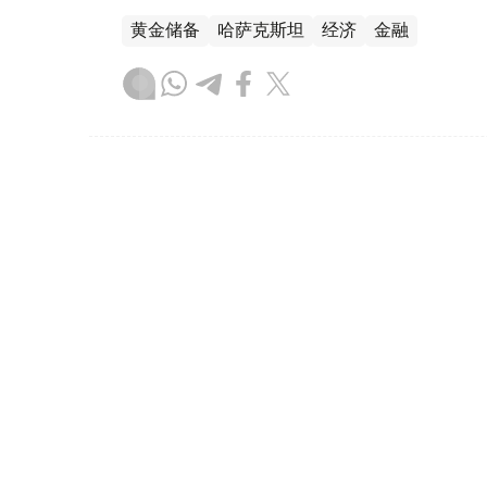
黄金储备
哈萨克斯坦
经济
金融
木合塔尔 哈力木拉
编译
08:31, 31 7月 2026
哈萨克斯坦是全球五大黄金购
（哈萨克国际通讯社讯）根据世界黄金协会（Worl
坦成为2026年第二季度全球央行黄金购买