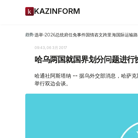
KAZINFORM
选举-2026
总统府
任免
事件
国情咨文
跨里海国际运输路
趋势:
09:43, 06 3月 2017
哈乌两国就国界划分问题进行
哈通社阿斯塔纳 -- 据乌外交部消息，哈萨
举行双边会谈。