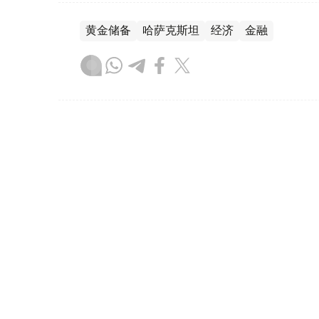
黄金储备
哈萨克斯坦
经济
金融
木合塔尔 哈力木拉
编译
08:31, 31 7月 2026
哈萨克斯坦是全球五大黄金购
（哈萨克国际通讯社讯）根据世界黄金协会（Worl
坦成为2026年第二季度全球央行黄金购买