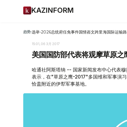
KAZINFORM
选举-2026
总统府
任免
事件
国情咨文
跨里海国际运输路
趋势:
15:01, 06 3月 2017
美国国防部代表将观摩草原之
哈通社阿斯塔纳 -- 国家新闻发布中心代表
表示，在"草原之鹰-2017"多国维和军事
恰盖附近的伊犁军事基地。