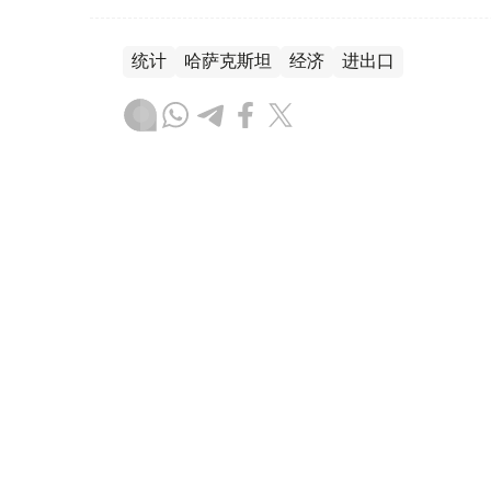
统计
哈萨克斯坦
经济
进出口
木合塔尔 哈力木拉
编译
08:56, 07 8月 2026
哈萨克斯坦服务出口额增至13
（哈萨克国际通讯社讯）据Energyprom.
亿美元（约130亿美元），运输服务仍是服