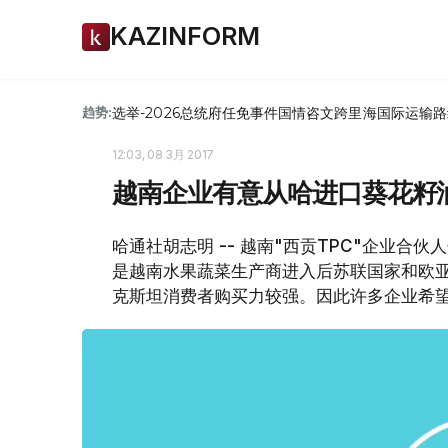
KAZINFORM
选举-2026
总统府
任免
事件
国情咨文
跨里海国际运输路
趋势:
12:03, 08 3月 2017
越南企业有意从哈进口葵花籽
哈通社胡志明 -- 越南"西贡TPC"企业
是越南水果蔬菜生产商进入后苏联国家和欧
克斯坦消费者购买力较强。因此许多企业希