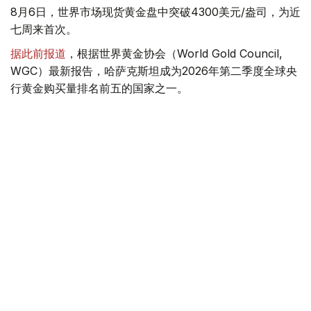
8月6日，世界市场现货黄金盘中突破4300美元/盎司，为近
七周来首次。
据此前报道
，根据世界黄金协会（World Gold Council,
WGC）最新报告，哈萨克斯坦成为2026年第二季度全球央
行黄金购买量排名前五的国家之一。
季度报告显示，哈萨克斯坦国家银行黄金储备增加了15吨。
黄金储备
哈萨克斯坦
经济
金融
木合塔尔 哈力木拉
编译
08:31, 31 7月 2026
哈萨克斯坦是全球五大黄金购买国之一