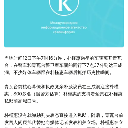
当地时间12日下午7时16分许，朴槿惠乘坐的车辆离开青瓦
台，在警车和青瓦台警卫室车辆的同行下7点37分到达三成
洞。不少媒体车辆跟在朴槿惠车辆后抓拍历史性瞬间。
青瓦台前核心幕僚和执政党亲朴派议员在三成洞迎接朴槿
惠，800多名（据警方估算）朴槿惠的支持者聚集在朴槿惠
私邸前高喊口号。
朴槿惠没有就弹劾判决表态直接进入私邸，随后，青瓦台前
发言人闵庚旭代替她向媒体记者发表相关立场。朴槿惠在立