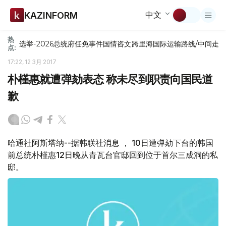
中文
KAZINFORM
热
选举-2026
总统府
任免
事件
国情咨文
跨里海国际运输路线/中间走
点:
17:22, 12 3月 2017
朴槿惠就遭弹劾表态 称未尽到职责向国民道
歉
哈通社阿斯塔纳--据韩联社消息 ， 10日遭弹劾下台的韩国
前总统朴槿惠12日晚从青瓦台官邸回到位于首尔三成洞的私
邸。