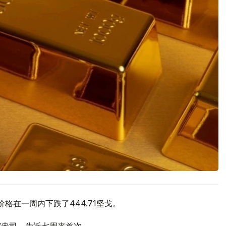
价格在一周内下跌了444.71坚戈。
元/盎司，为近七周来首次。