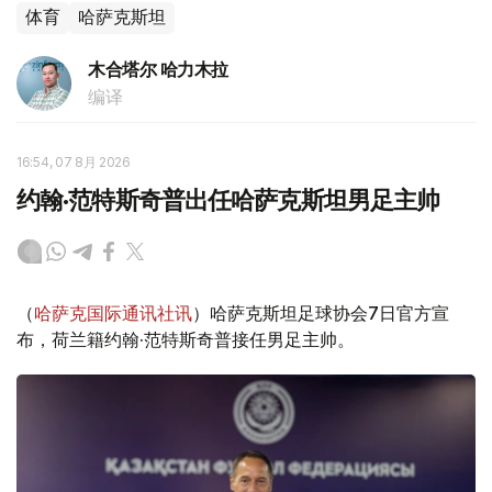
体育
哈萨克斯坦
木合塔尔 哈力木拉
编译
16:54, 07 8月 2026
约翰·范特斯奇普出任哈萨克斯坦男足主帅
（
哈萨克国际通讯社讯
）哈萨克斯坦足球协会7日官方宣
布，荷兰籍约翰·范特斯奇普接任男足主帅。