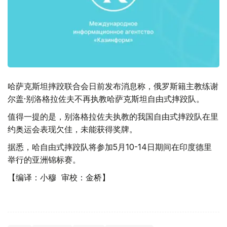
哈萨克斯坦摔跤联合会日前发布消息称，俄罗斯籍主教练谢
尔盖·别洛格拉佐夫不再执教哈萨克斯坦自由式摔跤队。
值得一提的是，别洛格拉佐夫执教的我国自由式摔跤队在里
约奥运会表现欠佳，未能获得奖牌。
据悉，哈自由式摔跤队将参加5月10-14日期间在印度德里
举行的亚洲锦标赛。
【编译：小穆 审校：金桥】