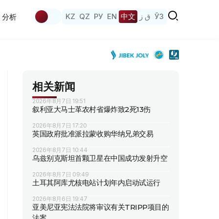
KZ
QZ
РУ
EN
中文
ق ز
ЎЗ
分析
相关新闻
2026年8月7日 19:51
叙利亚大马士革农村省爆炸致2死13伤
2026年8月7日 17:20
英国政府批准派拉蒙收购华纳兄弟交易
2026年8月7日 10:44
乌兹别克斯坦首颗卫星在中国成功发射升空
2026年8月7日 09:49
土耳其阿库尤核电站计划年内启动试运行
2026年8月6日 19:47
亚美尼亚宪法法院将审议有关TRIPP项目的
法案