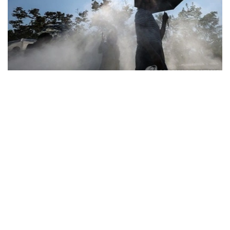
Фото: Yonhap
据韩国疾病管理厅（疾管厅）6日通报，前一日共有208人
因中暑、热衰竭等高温疾病前往急诊就诊，其中1人死亡。
高温疾病患者已连续三天超过200人，高温相关死亡病例也
已连续五天出现。
由此，自疾管厅于5月15日启动高温疾病监测预警体系以
来，截至前一日，全国累计报告高温疾病患者达2665人，
死亡病例增至23例。
今年来报告的高温疾病患者总人数低于去年同期（3330