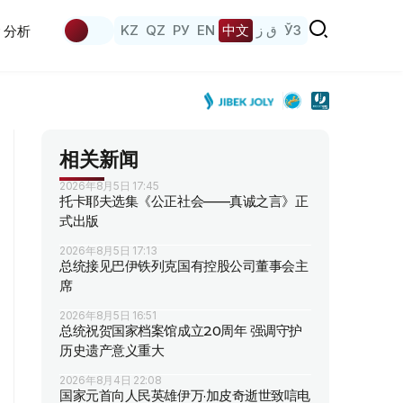
KZ
QZ
РУ
EN
中文
ق ز
ЎЗ
分析
相关新闻
2026年8月5日 17:45
托卡耶夫选集《公正社会——真诚之言》正
式出版
2026年8月5日 17:13
总统接见巴伊铁列克国有控股公司董事会主
席
2026年8月5日 16:51
总统祝贺国家档案馆成立20周年 强调守护
历史遗产意义重大
2026年8月4日 22:08
国家元首向人民英雄伊万·加皮奇逝世致唁电