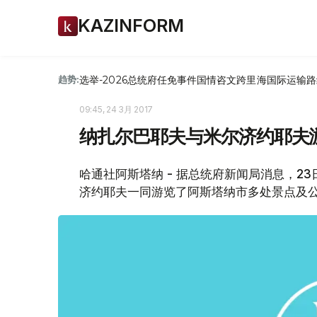
KAZINFORM
选举-2026
总统府
任免
事件
国情咨文
跨里海国际运输路
趋势:
09:45, 24 3月 2017
纳扎尔巴耶夫与米尔济约耶夫
哈通社阿斯塔纳 - 据总统府新闻局消息，2
济约耶夫一同游览了阿斯塔纳市多处景点及