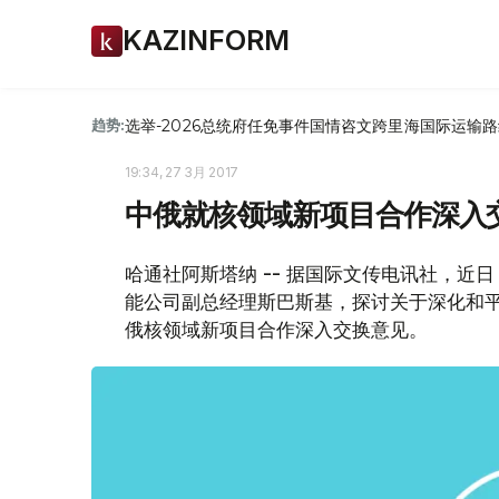
KAZINFORM
选举-2026
总统府
任免
事件
国情咨文
跨里海国际运输路
趋势:
19:34, 27 3月 2017
中俄就核领域新项目合作深入
哈通社阿斯塔纳 -- 据国际文传电讯社，
能公司副总经理斯巴斯基，探讨关于深化和
俄核领域新项目合作深入交换意见。