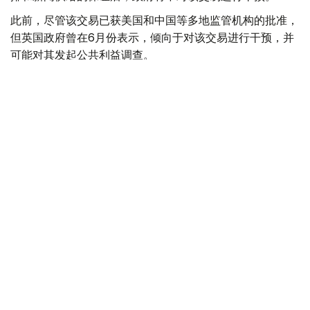
此前，尽管该交易已获美国和中国等多地监管机构的批准，
但英国政府曾在6月份表示，倾向于对该交易进行干预，并
可能对其发起公共利益调查。
政府指出，派拉蒙天舞首席执行官埃里森（David Ellison）
所提供的保证，已解决英国文化、媒体和体育大臣南迪
（Lisa Nandy）的担忧，这些保证将转化为具有法律约束
力的承诺。
政府指出，派拉蒙已同意，合并后集团在英国的有线电视和
点播服务将保留各自独立的编辑自主权。
政府补充称，派拉蒙旗下的英国“第五频道”（Channel 5）
新闻业务，在编辑权上将与CNN国际台（CNN
International）和哥伦比亚广播公司新闻台（CBS News）
保持独立。
派拉蒙对这一决定表示欢迎，称这为完成该交易的“重要里
程碑”。