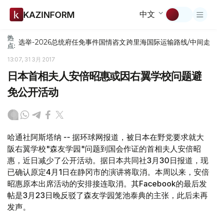
中文
KAZINFORM
热
选举-2026
总统府
任免
事件
国情咨文
跨里海国际运输路线/中间走
点:
13:07, 31 3月 2017
日本首相夫人安倍昭惠或因右翼学校问题避
免公开活动
哈通社阿斯塔纳 -- 据环球网报道，被日本在野党要求就大
阪右翼学校"森友学园"问题到国会作证的首相夫人安倍昭
惠，近日减少了公开活动。据日本共同社3月30日报道，现
已确认原定4月1日在静冈市的演讲将取消。本周以来，安倍
昭惠原本出席活动的安排接连取消。其Facebook的最后发
帖是3月23日晚反驳了森友学园笼池泰典的主张，此后未再
发声。