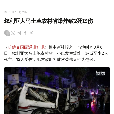
19:51, 07 8月 2026
叙利亚大马士革农村省爆炸致2死13伤
（
哈萨克国际通讯社讯
）据中新社报道，当地时间8月6
日，叙利亚大马士革农村省一小巴发生爆炸，造成至少2人
死亡、13人受伤，地方政府将此次袭击定性为恐袭。