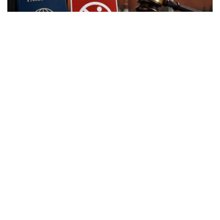
Фото: Kazinform
根据新修订的《俄罗斯联邦行政违法法典》，外国公民实施
相关行政违法行为时，除罚款外，还可能被处以行政驱逐出
境处罚。
根据法律规定，外国公民如参与未经批准的集会活动，以及
实施拒不服从执法人员、轻微流氓行为、妨碍道路交通、歧
视行为、在边境地区拒不服从管理等行政违法行为，均可能
面临被驱逐出境。
此外，涉及极端主义活动和传播被禁止信息的部分违法行
为，也被纳入适用范围，包括侮辱宗教象征、煽动仇恨或敌
意、展示极端主义或纳粹标志、传播极端主义材料，以及利
用媒体传播危险信息等。