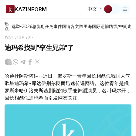
中文
KAZINFORM
热
选举-2026
总统府
任免
事件
国情咨文
跨里海国际运输路线/中间走
点:
19:51, 31 3月 2017
迪玛希找到"孪生兄弟"了
哈通社阿斯塔纳--近日，俄罗斯一青年因长相酷似我国人气
歌星迪玛希•库达伊别尔艮而迅速传遍网络。这位青年是俄
罗斯米哈伊洛夫斯基剧院的歌手兼舞蹈演员，名叫玛尔开，
因长相酷似迪玛希而引发网友关注。