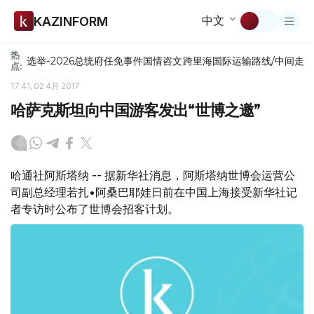
中文
KAZINFORM
热
选举-2026
总统府
任免
事件
国情咨文
跨里海国际运输路线/中间走
点:
17:41, 02 4月 2017
哈萨克斯坦向中国游客发出“世博之邀”
哈通社阿斯塔纳 -- 据新华社消息，阿斯塔纳世博会运营公
司副总经理若扎•阿桑巴耶娃日前在中国上海接受新华社记
者专访时公布了世博会招客计划。