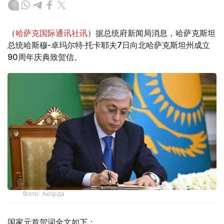
（
哈萨克国际通讯社讯
）据总统府新闻局消息，哈萨克斯坦
总统哈斯穆-卓玛尔特·托卡耶夫7日向北哈萨克斯坦州成立
90周年庆典致贺信。
Фото: Акорда
国家元首贺词全文如下：