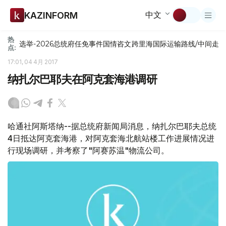
中文
KAZINFORM
热
选举-2026
总统府
任免
事件
国情咨文
跨里海国际运输路线/中间走
点:
17:01, 04 4月 2017
纳扎尔巴耶夫在阿克套海港调研
哈通社阿斯塔纳--据总统府新闻局消息，纳扎尔巴耶夫总统
4日抵达阿克套海港，对阿克套海北航站楼工作进展情况进
行现场调研，并考察了"阿赛苏温"物流公司。