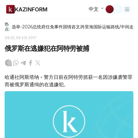
中文
KAZINFORM
热
选举-2026
总统府
任免
事件
国情咨文
跨里海国际运输路线/中间走
点:
09:25, 05 4月 2017
俄罗斯在逃嫌犯在阿特劳被捕
哈通社阿斯塔纳 - 警方日前在阿特劳抓获一名因涉嫌袭警罪
而被俄罗斯通缉的在逃嫌犯。