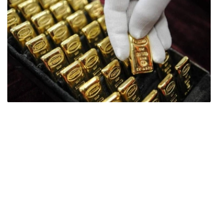
Фото: ӨзА
季度报告显示，哈萨克斯坦国家银行黄金储备增加了15吨。
波兰是2026年第二季度最大的黄金买家。该国在2026年第
二季度增加了51吨黄金储备。
中国购买了33吨黄金，乌兹别克斯坦购买了16吨，哈萨克
斯坦购买了15吨。约旦和捷克共和国的中央银行也分别增加
了6吨黄金储备。