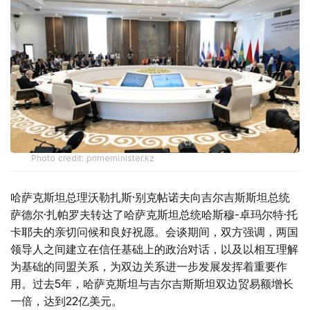
Photo credit: primeminister.kz
哈萨克斯坦总理沃勒扎斯·别克帖诺夫向吉尔吉斯斯坦总统
萨德尔·扎帕罗夫转达了哈萨克斯坦总统哈斯穆-卓玛尔特·托
卡耶夫的亲切问候和良好祝愿。会谈期间，双方强调，两国
领导人之间建立在信任基础上的政治对话，以及以相互理解
为基础的同盟关系，为双边关系进一步发展发挥着重要作
用。过去5年，哈萨克斯坦与吉尔吉斯斯坦双边贸易额增长
一倍，达到22亿美元。