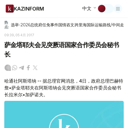
中文
KAZINFORM
热
选举-2026
总统府
任免
事件
国情咨文
跨里海国际运输路线/中间走
点:
09:39, 05 4月 2017
萨金塔耶夫会见突厥语国家合作委员会秘书
长
哈通社阿斯塔纳 -- 据总理官网消息，4日，政府总理巴赫特
詹•萨金塔耶夫在阿斯塔纳会见突厥语国家合作委员会秘书
长拉米尔•加萨诺夫。