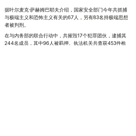
据叶尔麦克·萨赫姆巴耶夫介绍，国家安全部门今年共抓捕
与极端主义和恐怖主义有关的67人，另有83名持极端思想
者被判刑。
在与内务部的联合行动中，共摧毁17个犯罪团伙，逮捕其
244名成员，其中96人被羁押。执法机关共查获453件枪
支、64枚手榴弹及近6000发子弹。
同时，安全部门取缔了16个毒品实验室、25条国际及19条
地区性贩毒通道，缴获20多吨毒品及原料，其中包括13吨
哥伦比亚可卡因和10吨前体化学品。
在维护经济安全和打击腐败领域，国家安全委员会防止国家
遭受约3.8万亿坚戈的经济损失，并追回2550亿坚戈入库。
期间共立案调查91起腐败案件。
会议最后，总统对国家安全机构下一步的工作提出了一系列
具体指示。
【编译：木合塔尔·木拉提】