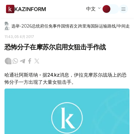
中文
KAZINFORM
热
选举-2026
总统府
任免
事件
国情咨文
跨里海国际运输路线/中间走
点:
11:43, 05 4月 2017
恐怖分子在摩苏尔启用女狙击手作战
哈通社阿斯塔纳 - 据24.kz消息，伊拉克摩苏尔战场上的恐
怖分子一方出现了大量女狙击手。