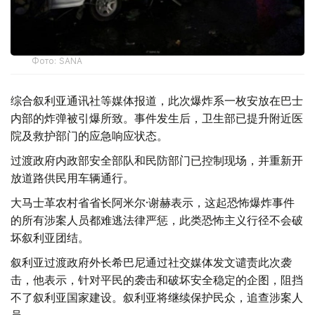
Фото: SANA
综合叙利亚通讯社等媒体报道，此次爆炸系一枚安放在巴士
内部的炸弹被引爆所致。事件发生后，卫生部已提升附近医
院及救护部门的应急响应状态。
过渡政府内政部安全部队和民防部门已控制现场，并重新开
放道路供民用车辆通行。
大马士革农村省省长阿米尔·谢赫表示，这起恐怖爆炸事件
的所有涉案人员都难逃法律严惩，此类恐怖主义行径不会破
坏叙利亚团结。
叙利亚过渡政府外长希巴尼通过社交媒体发文谴责此次袭
击，他表示，针对平民的袭击和破坏安全稳定的企图，阻挡
不了叙利亚国家建设。叙利亚将继续保护民众，追查涉案人
员。