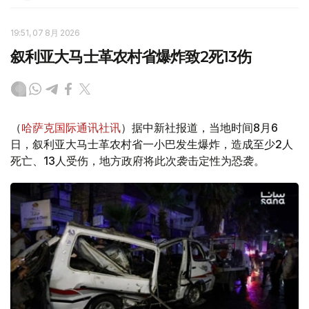
19:51, 07 8月 2026
叙利亚大马士革农村省爆炸致2死13伤
（
哈萨克国际通讯社讯
）据中新社报道，当地时间8月6
日，叙利亚大马士革农村省一小巴发生爆炸，造成至少2人
死亡、13人受伤，地方政府将此次袭击定性为恐袭。