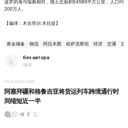
波罗的海与瑞典相对，领土总面积64589平方公里，人口约
200万人。
【编译：木合塔尔·木拉提】
黄金储备
物流
阿拉木图
哈萨克斯坦
经济
交通
交
без автора
编译
09:31, 04 8月 2026
阿塞拜疆和格鲁吉亚将货运列车跨境通行时
间缩短近一半