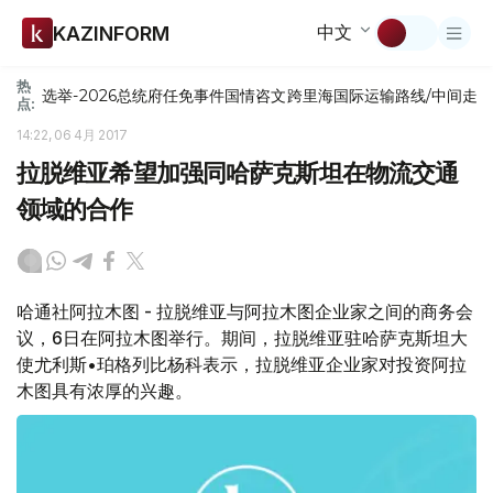
中文
KAZINFORM
热
选举-2026
总统府
任免
事件
国情咨文
跨里海国际运输路线/中间走
点:
14:22, 06 4月 2017
拉脱维亚希望加强同哈萨克斯坦在物流交通
领域的合作
哈通社阿拉木图 - 拉脱维亚与阿拉木图企业家之间的商务会
议，6日在阿拉木图举行。期间，拉脱维亚驻哈萨克斯坦大
使尤利斯•珀格列比杨科表示，拉脱维亚企业家对投资阿拉
木图具有浓厚的兴趣。