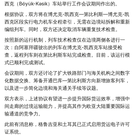
西克（Böyük-Kəsik）车站举行工作会议期间作出的。
根据协议，双方将在博尤克-凯西克—第比利斯—博尤克-凯
西克区段实行电力机车全程牵引，无需在边境站拆解和重新
编组列车。同时，双方还决定取消车辆重复技术检查。
按照新的运行机制，列车技术检查仅在边境两侧各进行一
次：自阿塞拜疆驶出的列车在博尤克-凯西克车站接受检
查，返程列车则在第比利斯车站完成检查。目前，该运行模
式已顺利完成测试。
会议期间，双方还讨论了扩大铁路部门与海关机构之间数字
化数据交换、筹备开通巴库—第比利斯方向新增旅客列车，
以及进一步简化边境和海关通关手续等议题。
双方表示，上述协议有望进一步提升国际货运效率，增强中
间走廊的过境运输能力，并提高其作为欧亚大陆重要国际运
输通道的竞争力。
此前有消息称，格鲁吉亚和土耳其已正式启用货运电子许可
证系统。