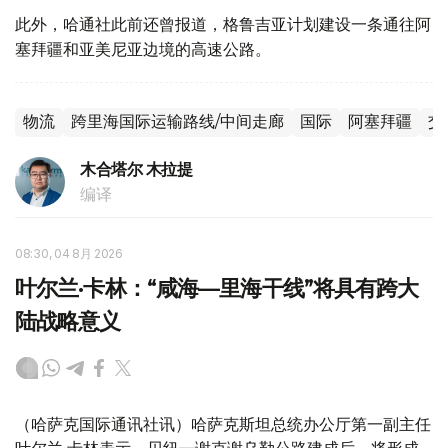
此外，哈通社此前还曾报道，格鲁吉亚计划建设一条通往阿
塞拜疆和亚美尼亚边境的高速公路。
物流
跨里海国际运输路线/中间走廊
国际
阿塞拜疆
交
木合塔尔 木拉提
编译
08:30, 04 8月 2026
叶尔兰·卡林：“咸海—里海干线”将具有跨大
陆战略意义
（哈萨克国际通讯社讯）哈萨克斯坦总统办公厅第一副主任