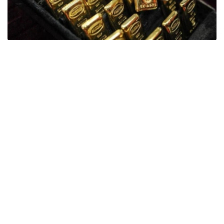
Фото: ӨзА
季度报告显示，哈萨克斯坦国家银行黄金储备增加了15吨。
波兰是2026年第二季度最大的黄金买家。该国在2026年第
二季度增加了51吨黄金储备。
中国购买了33吨黄金，乌兹别克斯坦购买了16吨，哈萨克
斯坦购买了15吨。约旦和捷克共和国的中央银行也分别增加
了6吨黄金储备。
全球各国央行在第二季度共购买了约289吨黄金，比2025年
同期增长了62%。去年同期，黄金购买量约为178吨。
世界黄金协会称，黄金需求的增长受到地缘政治不确定性、
本季度贵金属价格下跌，以及各国寻求国际储备多元化等因
素的影响。