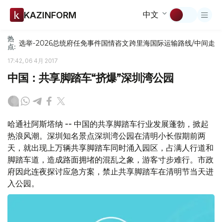
中文
KAZINFORM
热
选举-2026
总统府
任免
事件
国情咨文
跨里海国际运输路线/中间走
点:
17:42, 06 4月 2017
中国：共享脚踏车“挤爆”深圳湾公园
哈通社阿斯塔纳 -- 中国的共享脚踏车行业发展蓬勃，掀起
热浪风潮。深圳知名景点深圳湾公园在清明小长假期前两
天，就出现上万辆共享脚踏车同时涌入园区，占满人行道和
脚踏车道，造成路面拥堵的混乱之象，游客寸步难行。市政
府因此连夜探讨应急方案，禁止共享脚踏车在清明节当天进
入公园。