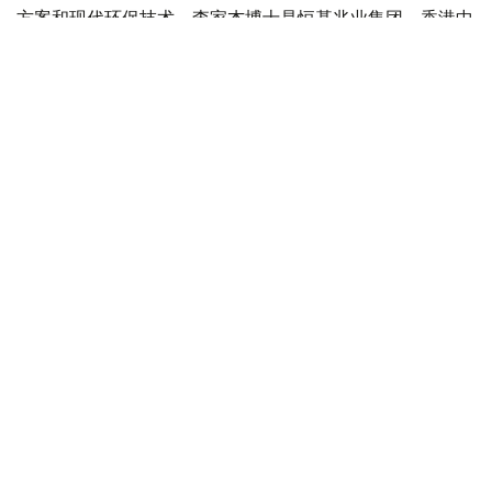
方案和现代环保技术。李家杰博士是恒基兆业集团、香港中
华煤气有限公司（中华煤气）及中华煤气智能能源有限公司
的董事会主席，这三家公司的股票均在香港联合交易所上
市。
哈萨克斯坦与中国
中国
哈萨克斯坦
交通
投资
木合塔尔 哈力木拉
编译
16:17, 04 8月 2026
哈萨克斯坦副外长会见中国驻哈大使
（
哈萨克国际通讯社讯
）据外交部消息，哈萨克斯坦外交部