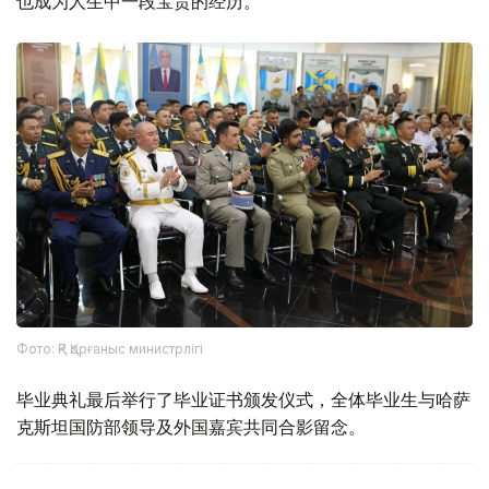
也成为人生中一段宝贵的经历。
Фото: ҚР Қорғаныс министрлігі
毕业典礼最后举行了毕业证书颁发仪式，全体毕业生与哈萨
克斯坦国防部领导及外国嘉宾共同合影留念。