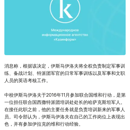
消息称，根据该决定，伊斯马伊洛夫将全权负责制定军事训
练、备战计划、特派团军官的日常军事训练以及军事和文职
人员的英语考核工作。
中校伊斯马伊洛夫于2016年11月参加联合国维和行动，是第
一位担任联合国西撒特派团培训处处长的哈萨克斯坦军人。
在接任此职之前，他的主要任务就是负责培训新来的军事人
员。司令部认为，伊斯马伊洛夫在自己的工作岗位上表现出
色，并有参加伊拉克的维和行动经验。