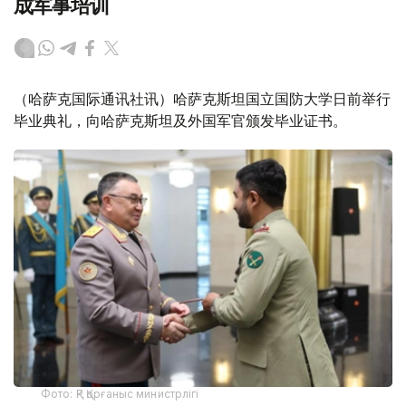
成军事培训
（哈萨克国际通讯社讯）哈萨克斯坦国立国防大学日前举行
毕业典礼，向哈萨克斯坦及外国军官颁发毕业证书。
Фото: ҚР Қорғаныс министрлігі