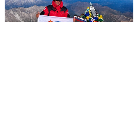
Фото: Министерство обороны РК
哈萨克斯坦
国防部
达娜 努尔巴克提
编译
12:35, 08 8月 2026