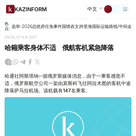
中文
KAZINFORM
热
选举-2026
总统府
任免
事件
国情咨文
跨里海国际运输路线/中间走
点:
09:30, 07 4月 2017
哈籍乘客身体不适 俄航客机紧急降落
哈通社阿斯塔纳--据俄罗斯媒体消息，由于一乘客感觉不
适，俄罗斯航空公司一架由莫斯科飞往阿拉木图的客机中途
降落萨马拉机场。该机载有147名乘客。