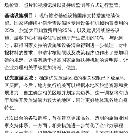
场检查、照片和视频记录以及持续监测等方式进行监管。
基础设施项目：
现行旅游基础设施国家支持措施继续保
留。国家将继续补偿滑雪度假区专用设备和机械购置费用的
25%、旅游大巴购置费用的25%，以及建设沿线服务设
施、游客中心和游客住宿设施所产生费用的10%。与此同
时，获得国家支持的设施和设备清单得到进一步梳理，对申
报材料的要求、申请审核期限以及决策程序也作出了更加明
确的规定。这将有助于提高国家旅游扶持机制的透明度，让
企业办理相关手续更加清晰、便捷。
优先旅游区域：
确定优先旅游区域的相关权限已下放至地
区层面。今后，地方执行机关可以根据本地区旅游资源和发
展潜力，自主确定相关区域并划定其边界。这一调整将有助
于加快开发旅游潜力较大的地区，同时更好地体现各地自身
特色。
此次出台的各项调整，旨在建立更加高效、透明的旅游业国
家支持体系。一方面，相关措施进一步简化了企业办事程
序；另一方面，也加强了对预算资金定向、高效使用情况的