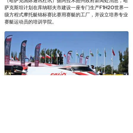
（哈萨克国际通讯社讯）据阿拉木图州政府新闻处消息，哈
萨克斯坦计划在库纳耶夫市建设一座专门生产F1H2O世界一
级方程式摩托艇锦标赛比赛用赛艇的工厂，并设立培养专业
赛艇运动员的培训学院。
Фото: Ақорда
消息称，未来五年，F1H2O世界锦标赛将在卡普恰盖水库