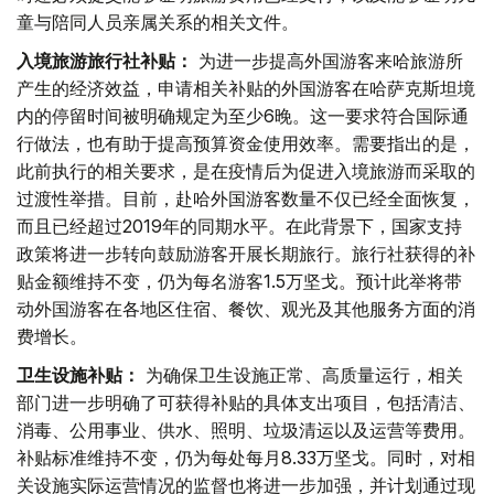
童与陪同人员亲属关系的相关文件。
入境旅游旅行社补贴：
为进一步提高外国游客来哈旅游所
产生的经济效益，申请相关补贴的外国游客在哈萨克斯坦境
内的停留时间被明确规定为至少6晚。这一要求符合国际通
行做法，也有助于提高预算资金使用效率。需要指出的是，
此前执行的相关要求，是在疫情后为促进入境旅游而采取的
过渡性举措。目前，赴哈外国游客数量不仅已经全面恢复，
而且已经超过2019年的同期水平。在此背景下，国家支持
政策将进一步转向鼓励游客开展长期旅行。旅行社获得的补
贴金额维持不变，仍为每名游客1.5万坚戈。预计此举将带
动外国游客在各地区住宿、餐饮、观光及其他服务方面的消
费增长。
卫生设施补贴：
为确保卫生设施正常、高质量运行，相关
部门进一步明确了可获得补贴的具体支出项目，包括清洁、
消毒、公用事业、供水、照明、垃圾清运以及运营等费用。
补贴标准维持不变，仍为每处每月8.33万坚戈。同时，对相
关设施实际运营情况的监督也将进一步加强，并计划通过现