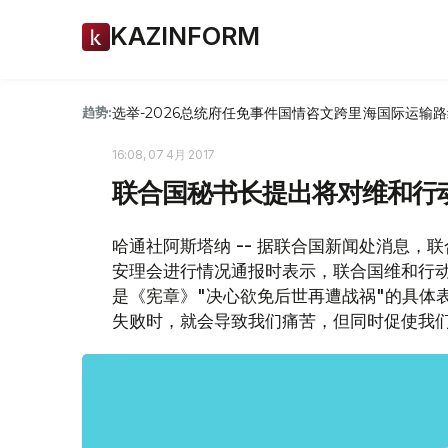
KAZINFORM
选举-2026
总统府
任免
事件
国情咨文
跨里海国际运输路
趋势:
16:08, 07 4月 2017
联合国秘书长提出将对维和行
哈通社阿斯塔纳 -- 据联合国新闻处消息，
安理会进行情况通报时表示，联合国维和行
是《宪章》"决心欲免后世再遭战祸"的具体
失败时，就会导致我们痛苦，但同时促使我