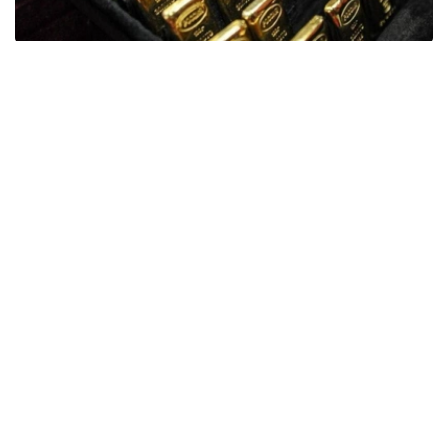
Фото: ӨзА
季度报告显示，哈萨克斯坦国家银行黄金储备增加了15吨。
波兰是2026年第二季度最大的黄金买家。该国在2026年第
二季度增加了51吨黄金储备。
中国购买了33吨黄金，乌兹别克斯坦购买了16吨，哈萨克
斯坦购买了15吨。约旦和捷克共和国的中央银行也分别增加
了6吨黄金储备。
全球各国央行在第二季度共购买了约289吨黄金，比2025年
同期增长了62%。去年同期，黄金购买量约为178吨。
世界黄金协会称，黄金需求的增长受到地缘政治不确定性、
本季度贵金属价格下跌，以及各国寻求国际储备多元化等因
素的影响。
根据该协会进行的一项调查，89%的央行行长预计未来一