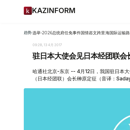
KAZINFORM
选举-2026
总统府
任免
事件
国情咨文
跨里海国际运输路
趋势:
09:28, 13 4月 2017
驻日本大使会见日本经团联会
哈通社北京-东京 -- 4月12日，我国驻日
（日本经团联）会长榊原定征（音译：Sadayuki