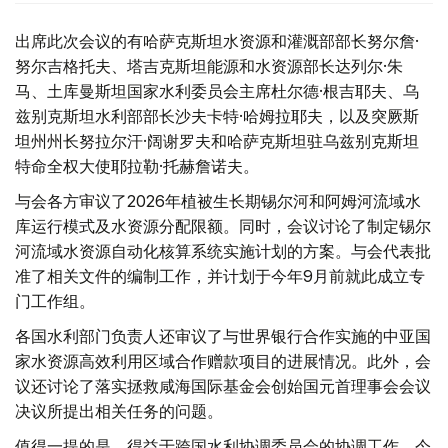
出席此次会议的有哈萨克斯坦水资源和灌溉部部长努尔詹·
努尔吉格托夫、塔吉克斯坦能源和水资源部长达列尔·朱
马、土库曼斯坦国家水利委员会主席杜尔德·根吉耶夫、乌
兹别克斯坦水利部部长沙夫卡特·哈姆拉耶夫，以及突厥斯
坦州州长努拉尔汗·阔谢罗夫和哈萨克斯坦驻乌兹别克斯坦
特命全权大使耶拉勒·托赫詹诺夫。
与会各方审议了2026年植被生长期锡尔河和阿姆河流域水
库运行模式及水资源分配限额。同时，会议讨论了制定锡尔
河流域水资源自动化核算系统实施计划的方案。与会代表批
准了相关文件的编制工作，并计划于今年9月前就此成立专
门工作组。
各国水利部门负责人还审议了与世界银行合作实施的中亚国
家水资源高效利用区域合作赠款项目的进展情况。此外，会
议还讨论了落实拯救咸海国际基金会创始国元首理事会会议
决议所提出相关任务的问题。
值得一提的是，得益于跨国水利协调委员会的协调工作，今