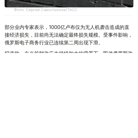
Фото: Сергей Савостьянов/ТАСС
部分业内专家表示，1000亿卢布仅为无人机袭击造成的直
接经济损失，目前尚无法确定最终损失规模。受事件影响，
俄罗斯电子商务行业已连续第二周出现下滑。
报道称，在当前财政压力持续加大的背景下，即使俄罗斯政
府决定对Wildberries及平台数千家商户提供支持，也将面
临资金来源不足的问题。今年上半年，俄罗斯联邦预算赤字
已达到5.7万亿卢布。
此前，《福布斯》俄罗斯版分析认为，仅Wildberries平台
商家的损失就可能高达2800亿卢布。
Wildberries方面则表示，公司已向平台注册的18.5万名商
家支付赔偿，目前赔付工作仍在继续。
据悉，上个月，乌克兰方面至少五次对Wildberries位于俄
罗斯境内的仓储设施发动无人机袭击。多处仓库遭到破坏，