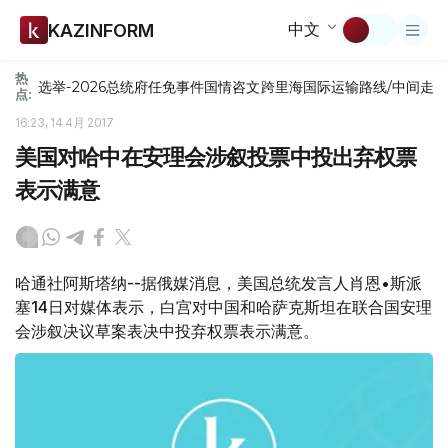
中文
KAZINFORM
热
选举-2026
总统府
任免
事件
国情咨文
跨里海国际运输路线/中间走
点:
16:23, 14 4月 2017
美国对哈中在安理会涉叙投票中投出弃权票
表示满意
哈通社阿斯塔纳--据俄媒消息，美国总统发言人肖恩•斯派
塞14日对媒体表示，白宫对中国和哈萨克斯坦在联合国安理
会涉叙决议草案表决中投弃权票表示满意。