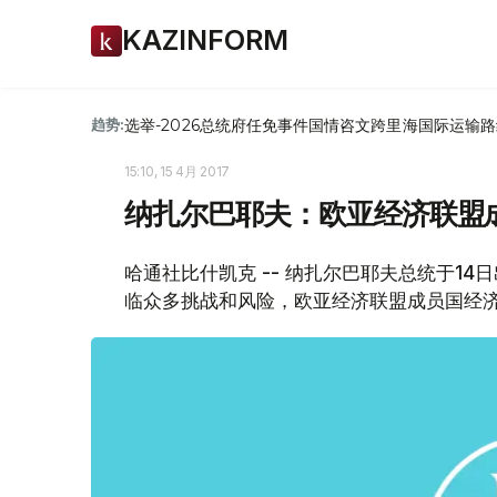
KAZINFORM
选举-2026
总统府
任免
事件
国情咨文
跨里海国际运输路
趋势:
15:10, 15 4月 2017
纳扎尔巴耶夫：欧亚经济联盟
哈通社比什凯克 -- 纳扎尔巴耶夫总统于1
临众多挑战和风险，欧亚经济联盟成员国经