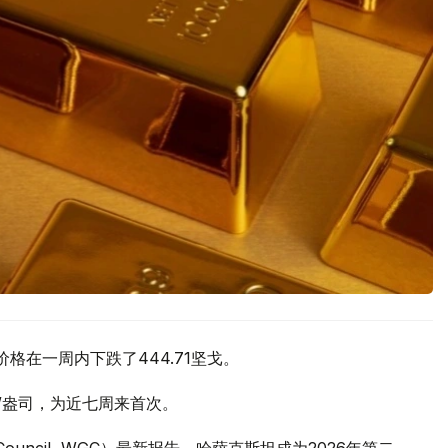
价格在一周内下跌了444.71坚戈。
元/盎司，为近七周来首次。
 Council, WGC）最新报告，哈萨克斯坦成为2026年第二