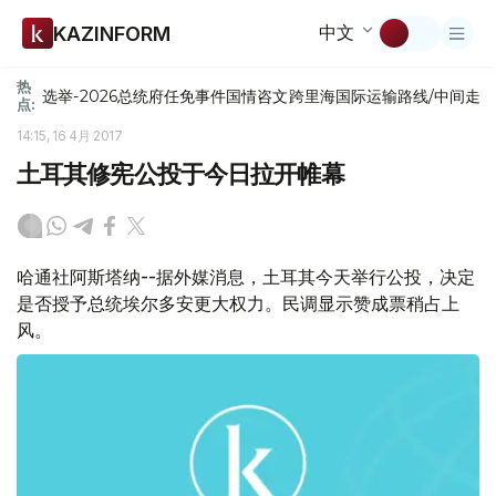
中文
KAZINFORM
热
选举-2026
总统府
任免
事件
国情咨文
跨里海国际运输路线/中间走
点:
14:15, 16 4月 2017
土耳其修宪公投于今日拉开帷幕
哈通社阿斯塔纳--据外媒消息，土耳其今天举行公投，决定
是否授予总统埃尔多安更大权力。民调显示赞成票稍占上
风。