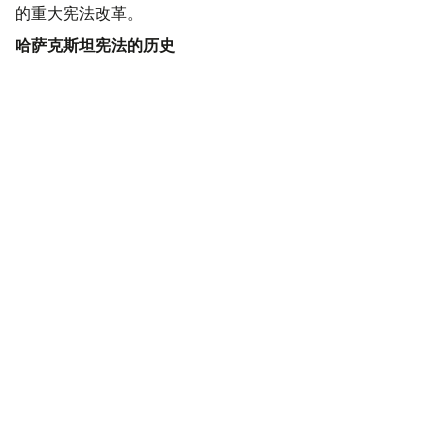
的重大宪法改革。
哈萨克斯坦宪法的历史
宪法是每个国家的根本大法。独立的哈萨克斯坦第一部宪法
于1993年1月28日通过。但由于它是建立在旧的行政规则基
础上的，并不能满足社会发展的整体要求。因此在两年后，
即1995年8月30日，哈萨克斯坦首次在全民公投的基础上通
过了新的宪法。
新宪法通过前夕，开展了长期、详细的准备工作。由首任总
统倡议创建的专家组仔细分析和研究了世界各国的宪法。据
官方数据，超过300万人参与了该文件的讨论。
应该指出的是，哈萨克斯坦宪法被认为是世界上最年轻的宪
法之一。
哈萨克斯坦宪法经历了六次变革
29年来，《宪法》共修订了6次，分别是在1998年、2007
年、2011年、2017年、2019年和2022年。