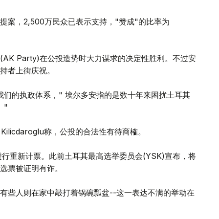
案，2,500万民众已表示支持，"赞成"的比率为
K Party)在公投造势时大力谋求的决定性胜利。不过安
持者上街庆祝。
我们的执政体系，" 埃尔多安指的是数十年来困扰土耳其
。"
ilicdaroglu称，公投的合法性有待商榷。
行重新计票。此前土耳其最高选举委员会(YSK)宣布，将
选票被证明有诈。
有些人则在家中敲打着锅碗瓢盆--这一表达不满的举动在