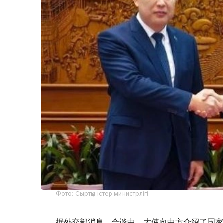
Фото: Сыртқы істер министрлігі
据外交部消息，会谈中，大使向中方介绍了国家