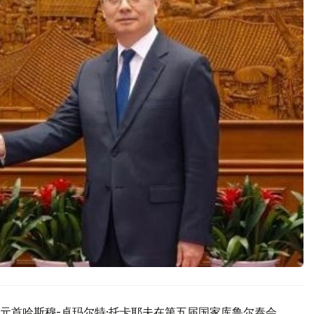
元首哈斯穆-卓玛尔特·托卡耶夫在第五届国家库鲁尔泰会