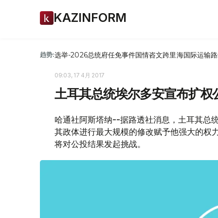
KAZINFORM
选举-2026
总统府
任免
事件
国情咨文
跨里海国际运输路
趋势:
09:03, 17 4月 2017
土耳其总统埃尔多安宣布扩权
哈通社阿斯塔纳--据路透社消息，土耳其总
其政体进行最大规模的修改赋予他强大的权
将对公投结果发起挑战。