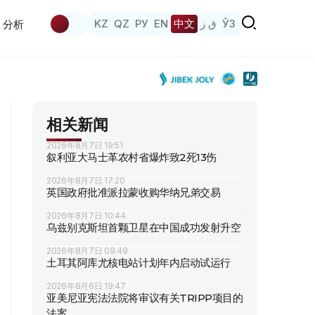
KZ
QZ
РУ
EN
中文
ق ز
ЎЗ
分析
相关新闻
2026年8月7日 19:51
叙利亚大马士革农村省爆炸致2死13伤
2026年8月7日 17:20
英国政府批准派拉蒙收购华纳兄弟交易
2026年8月7日 10:44
乌兹别克斯坦首颗卫星在中国成功发射升空
2026年8月7日 09:49
土耳其阿库尤核电站计划年内启动试运行
2026年8月6日 19:47
亚美尼亚宪法法院将审议有关TRIPP项目的
法案